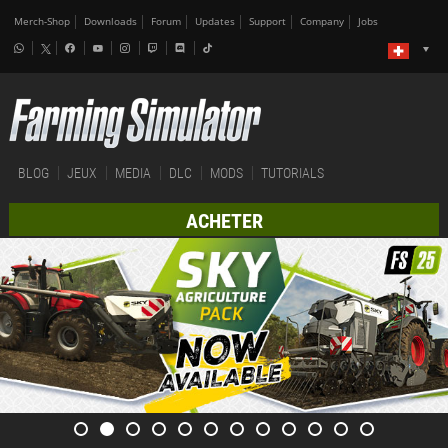
Merch-Shop
Downloads
Forum
Updates
Support
Company
Jobs
BLOG
JEUX
MEDIA
DLC
MODS
TUTORIALS
ACHETER