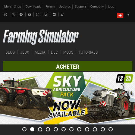
Merch-Shop
Downloads
Forum
Updates
Support
Company
Jobs
BLOG
JEUX
MEDIA
DLC
MODS
TUTORIALS
ACHETER