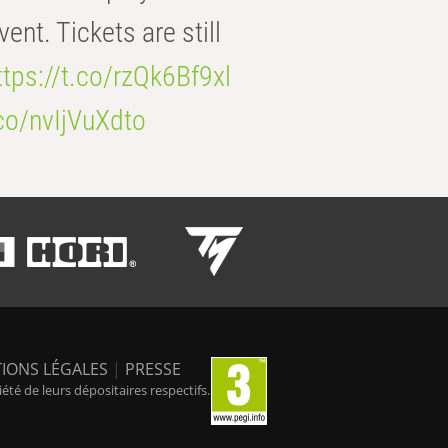
t. Tickets are still
ttps://t.co/rzQk6Bf9xl
.co/nvIjVuXdto
IONS LÉGALES
|
PRESSE
é de leurs dépositaires respectifs.