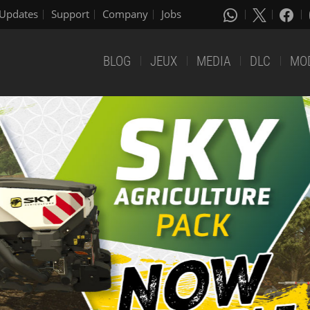
Updates
Support
Company
Jobs
BLOG
JEUX
MEDIA
DLC
MO