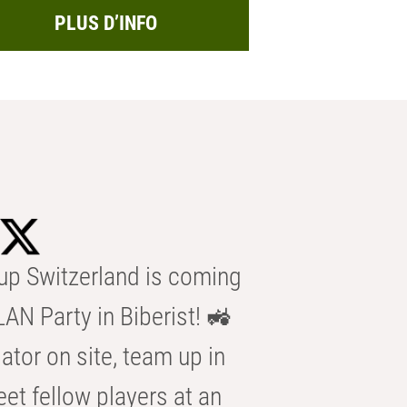
PLUS D’INFO
p Switzerland is coming
AN Party in Biberist! 🚜
ator on site, team up in
eet fellow players at an