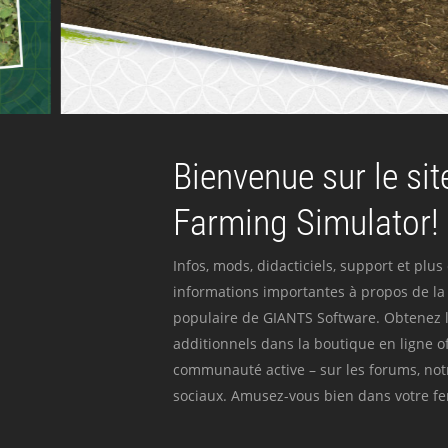
Bienvenue sur le site
Farming Simulator!
Infos, mods, didacticiels, support et plus
informations importantes à propos de la 
populaire de GIANTS Software. Obtenez l
additionnels dans la boutique en ligne off
communauté active – sur les forums, not
sociaux. Amusez-vous bien dans votre fer