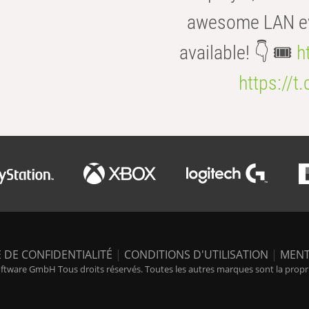
awesome LAN even
available! 👇 🎟️
h
https://t
 DE CONFIDENTIALITÉ
|
CONDITIONS D'UTILISATION
|
MENT
tware GmbH Tous droits réservés. Toutes les autres marques sont la propriét