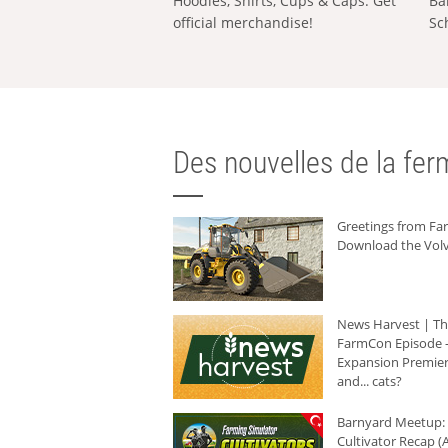
Hoodies, Shirts, Cups & Caps: Get
Ba
official merchandise!
Sc
Des nouvelles de la ferm
Greetings from F
Download the Volv
News Harvest | T
FarmCon Episode -
Expansion Premier
and... cats?
Barnyard Meetup:
Cultivator Recap (A