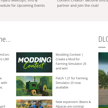
rnyard MeetUps: Info &
Content Creator? Become offici
hedule for Upcoming Events
partner and join the club!
e...
DLC
armCon:
Modding Contest |
o L90!
Create a Mod for
Farming Simulator 25
and win!
he
Patch 1.21 for Farming
 with
Simulator 25 now
e,
available
New expansion: Beans &
pril
Alpacas are coming!