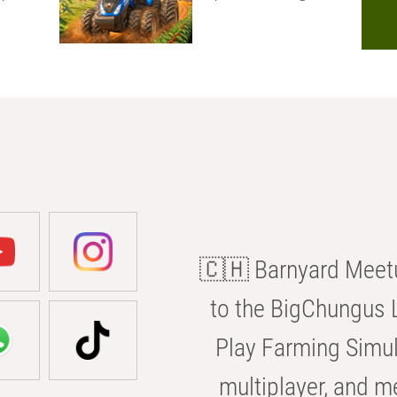
🇨🇭 Barnyard Meetu
to the BigChungus L
Play Farming Simul
multiplayer, and m