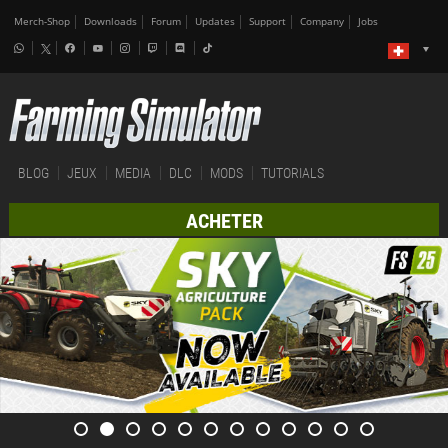
Merch-Shop
Downloads
Forum
Updates
Support
Company
Jobs
BLOG
JEUX
MEDIA
DLC
MODS
TUTORIALS
ACHETER