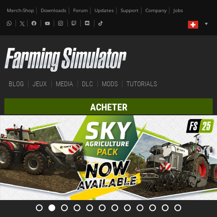
Merch-Shop
Downloads
Forum
Updates
Support
Company
Jobs
BLOG
JEUX
MEDIA
DLC
MODS
TUTORIALS
ACHETER