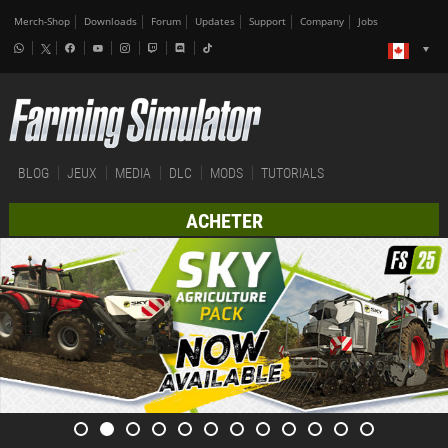
Merch-Shop
Downloads
Forum
Updates
Support
Company
Jobs
BLOG
JEUX
MEDIA
DLC
MODS
TUTORIALS
ACHETER