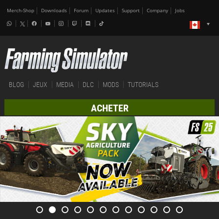
Merch-Shop
Downloads
Forum
Updates
Support
Company
Jobs
BLOG
JEUX
MEDIA
DLC
MODS
TUTORIALS
ACHETER