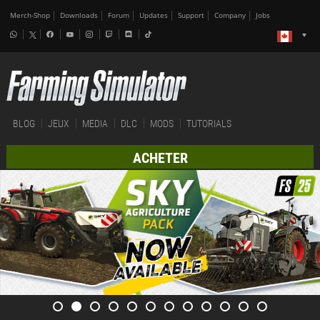
Merch-Shop
Downloads
Forum
Updates
Support
Company
Jobs
BLOG
JEUX
MEDIA
DLC
MODS
TUTORIALS
ACHETER