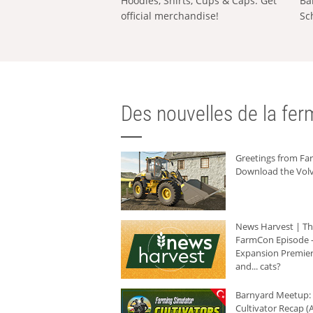
Hoodies, Shirts, Cups & Caps: Get
Ba
official merchandise!
Sc
Des nouvelles de la ferm
Greetings from F
Download the Volv
News Harvest | T
FarmCon Episode -
Expansion Premier
and... cats?
Barnyard Meetup:
Cultivator Recap (A