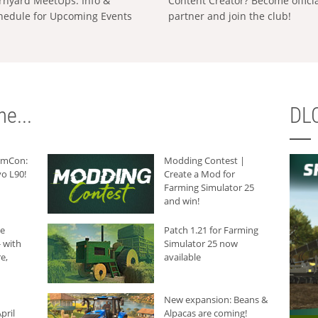
rnyard MeetUps: Info &
Content Creator? Become offici
hedule for Upcoming Events
partner and join the club!
e...
DLC
armCon:
Modding Contest |
o L90!
Create a Mod for
Farming Simulator 25
and win!
he
Patch 1.21 for Farming
 with
Simulator 25 now
e,
available
New expansion: Beans &
pril
Alpacas are coming!