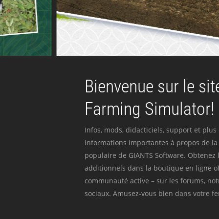
Bienvenue sur le site
Farming Simulator!
Infos, mods, didacticiels, support et plus
informations importantes à propos de la 
populaire de GIANTS Software. Obtenez l
additionnels dans la boutique en ligne off
communauté active – sur les forums, not
sociaux. Amusez-vous bien dans votre fer