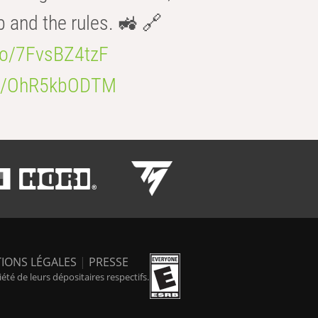
b and the rules. 🚜 🔗
.co/7FvsBZ4tzF
.co/OhR5kbODTM
IONS LÉGALES
|
PRESSE
é de leurs dépositaires respectifs.