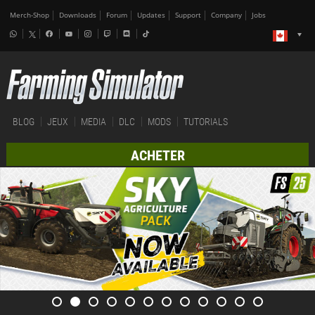
Merch-Shop
Downloads
Forum
Updates
Support
Company
Jobs
BLOG
JEUX
MEDIA
DLC
MODS
TUTORIALS
ACHETER