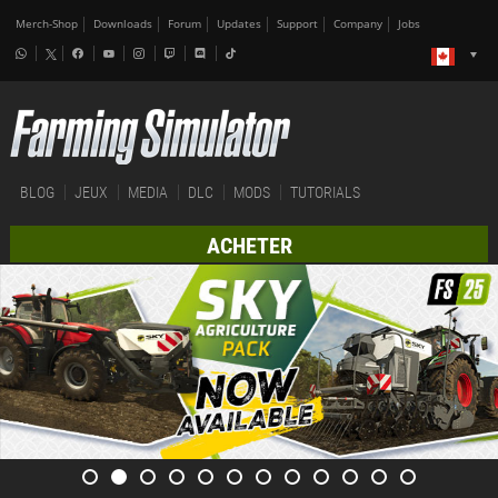
Merch-Shop
Downloads
Forum
Updates
Support
Company
Jobs
BLOG
JEUX
MEDIA
DLC
MODS
TUTORIALS
ACHETER