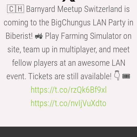
🇨🇭 Barnyard Meetup Switzerland is
coming to the BigChungus LAN Party in
Biberist! 🚜 Play Farming Simulator on
site, team up in multiplayer, and meet
fellow players at an awesome LAN
event. Tickets are still available! 👇 🎟️
https://t.co/rzQk6Bf9xl
https://t.co/nvIjVuXdto