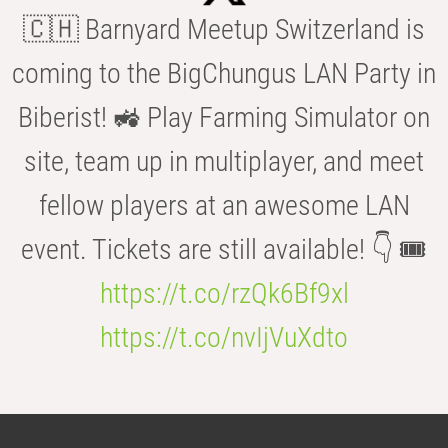
🇨🇭 Barnyard Meetup Switzerland is
coming to the BigChungus LAN Party in
Biberist! 🚜 Play Farming Simulator on
site, team up in multiplayer, and meet
fellow players at an awesome LAN
event. Tickets are still available! 👇 🎟️
https://t.co/rzQk6Bf9xl
https://t.co/nvIjVuXdto