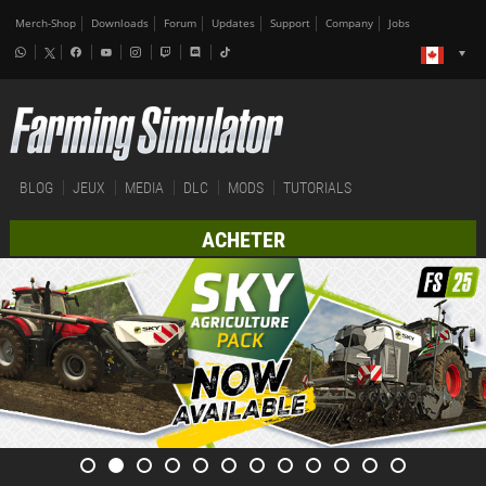
Merch-Shop
Downloads
Forum
Updates
Support
Company
Jobs
BLOG
JEUX
MEDIA
DLC
MODS
TUTORIALS
ACHETER