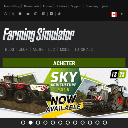
Merch-Shop
Downloads
Forum
Updates
Support
Company
Jobs
BLOG
JEUX
MEDIA
DLC
MODS
TUTORIALS
ACHETER