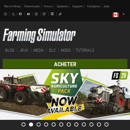
Merch-Shop
Downloads
Forum
Updates
Support
Company
Jobs
BLOG
JEUX
MEDIA
DLC
MODS
TUTORIALS
ACHETER