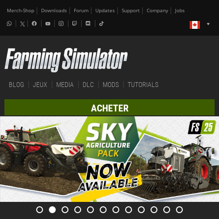
Merch-Shop
Downloads
Forum
Updates
Support
Company
Jobs
BLOG
JEUX
MEDIA
DLC
MODS
TUTORIALS
ACHETER