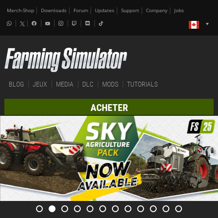
Merch-Shop
Downloads
Forum
Updates
Support
Company
Jobs
BLOG
JEUX
MEDIA
DLC
MODS
TUTORIALS
ACHETER