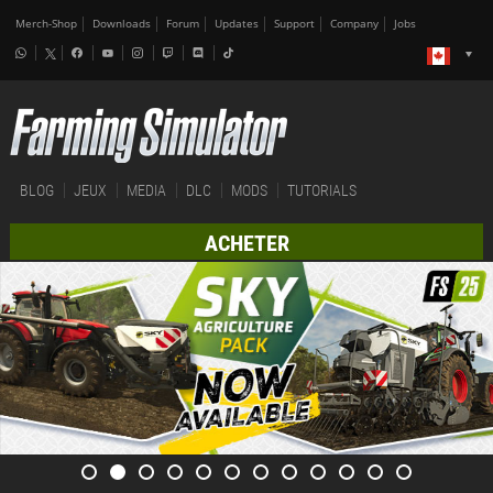
Merch-Shop
Downloads
Forum
Updates
Support
Company
Jobs
BLOG
JEUX
MEDIA
DLC
MODS
TUTORIALS
ACHETER