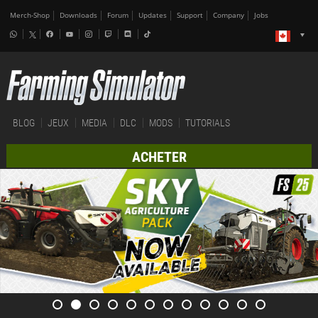
Merch-Shop
Downloads
Forum
Updates
Support
Company
Jobs
BLOG
JEUX
MEDIA
DLC
MODS
TUTORIALS
ACHETER