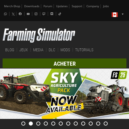
Merch-Shop
Downloads
Forum
Updates
Support
Company
Jobs
BLOG
JEUX
MEDIA
DLC
MODS
TUTORIALS
ACHETER