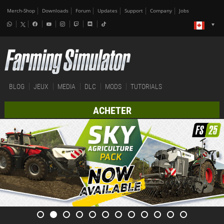
Merch-Shop
Downloads
Forum
Updates
Support
Company
Jobs
BLOG
JEUX
MEDIA
DLC
MODS
TUTORIALS
ACHETER