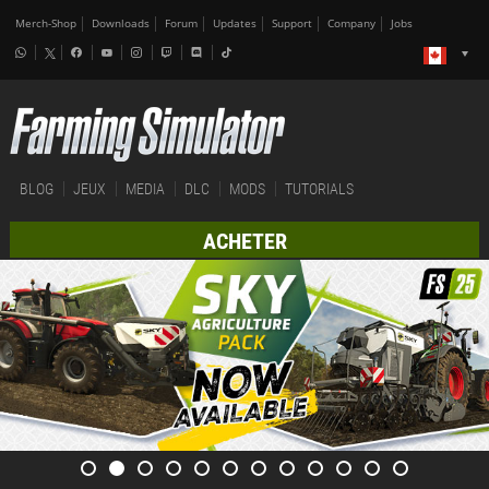
Merch-Shop
Downloads
Forum
Updates
Support
Company
Jobs
BLOG
JEUX
MEDIA
DLC
MODS
TUTORIALS
ACHETER