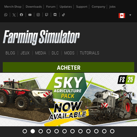
Merch-Shop
Downloads
Forum
Updates
Support
Company
Jobs
BLOG
JEUX
MEDIA
DLC
MODS
TUTORIALS
ACHETER