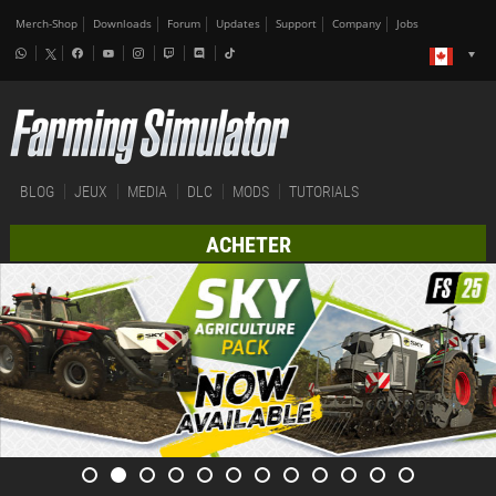
Merch-Shop
Downloads
Forum
Updates
Support
Company
Jobs
BLOG
JEUX
MEDIA
DLC
MODS
TUTORIALS
ACHETER