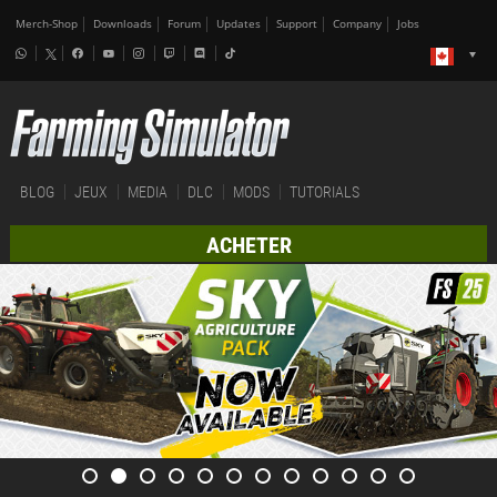
Merch-Shop
Downloads
Forum
Updates
Support
Company
Jobs
BLOG
JEUX
MEDIA
DLC
MODS
TUTORIALS
ACHETER