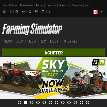
Merch-Shop
Downloads
Forum
Updates
Support
Company
Jobs
BLOG
JEUX
MEDIA
DLC
MODS
TUTORIALS
ACHETER