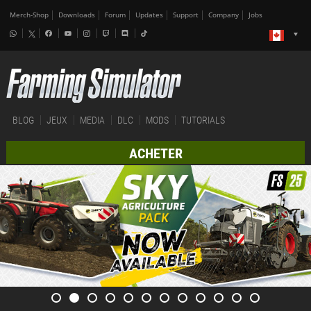
Merch-Shop
Downloads
Forum
Updates
Support
Company
Jobs
BLOG
JEUX
MEDIA
DLC
MODS
TUTORIALS
ACHETER