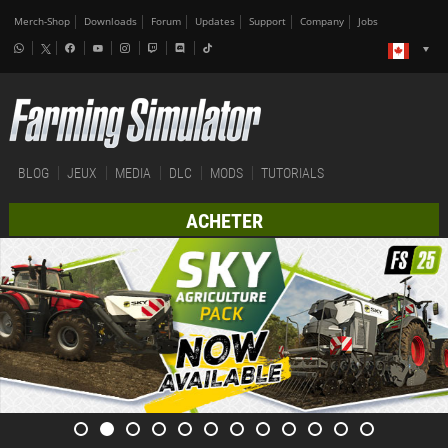
Merch-Shop
Downloads
Forum
Updates
Support
Company
Jobs
BLOG
JEUX
MEDIA
DLC
MODS
TUTORIALS
ACHETER