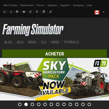
Merch-Shop
Downloads
Forum
Updates
Support
Company
Jobs
BLOG
JEUX
MEDIA
DLC
MODS
TUTORIALS
ACHETER