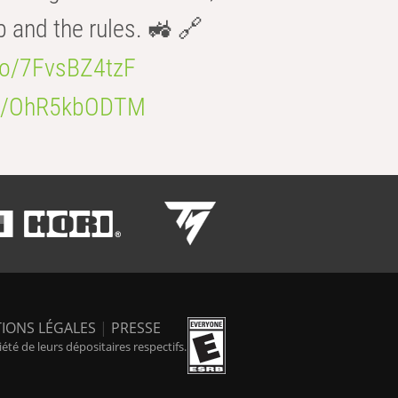
b and the rules. 🚜 🔗
.co/7FvsBZ4tzF
.co/OhR5kbODTM
IONS LÉGALES
|
PRESSE
é de leurs dépositaires respectifs.