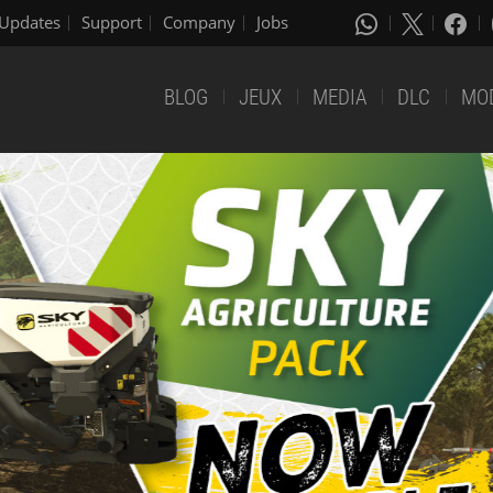
Updates
Support
Company
Jobs
BLOG
JEUX
MEDIA
DLC
MO