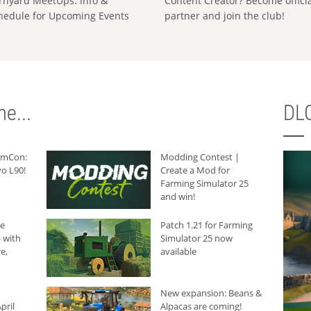
rnyard MeetUps: Info &
Content Creator? Become offici
hedule for Upcoming Events
partner and join the club!
e...
DLC
armCon:
Modding Contest |
o L90!
Create a Mod for
Farming Simulator 25
and win!
he
Patch 1.21 for Farming
 with
Simulator 25 now
e,
available
New expansion: Beans &
pril
Alpacas are coming!