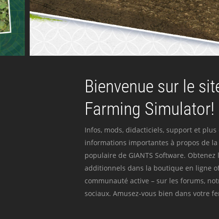
Bienvenue sur le site
Farming Simulator!
Infos, mods, didacticiels, support et plus
informations importantes à propos de la 
populaire de GIANTS Software. Obtenez l
additionnels dans la boutique en ligne off
communauté active – sur les forums, not
sociaux. Amusez-vous bien dans votre fer