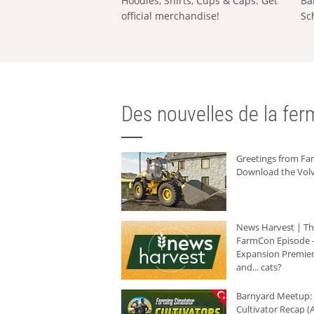
Hoodies, Shirts, Cups & Caps: Get
Ba
official merchandise!
Sc
Des nouvelles de la ferm
Greetings from F
Download the Volv
News Harvest | T
FarmCon Episode -
Expansion Premier
and... cats?
Barnyard Meetup:
Cultivator Recap (A