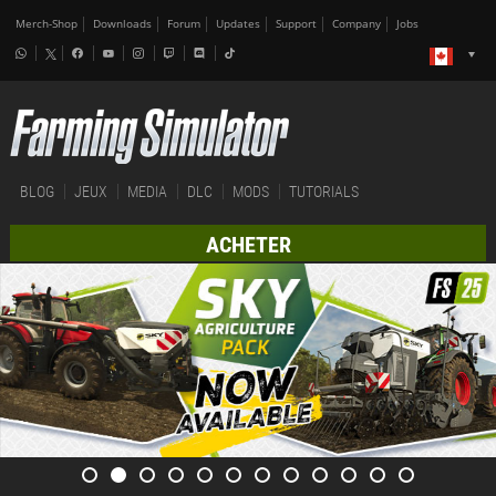
Merch-Shop
Downloads
Forum
Updates
Support
Company
Jobs
BLOG
JEUX
MEDIA
DLC
MODS
TUTORIALS
ACHETER