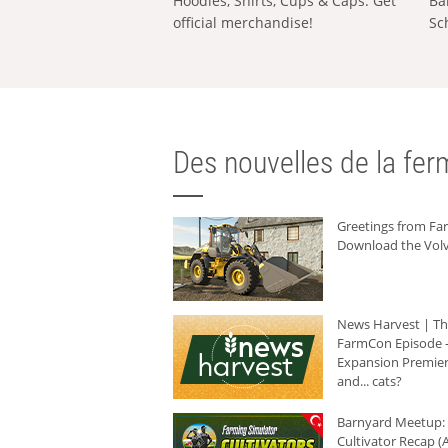
Hoodies, Shirts, Cups & Caps: Get
Ba
official merchandise!
Sc
Des nouvelles de la ferm
Greetings from F
Download the Volv
News Harvest | T
FarmCon Episode -
Expansion Premier
and... cats?
Barnyard Meetup:
Cultivator Recap (A