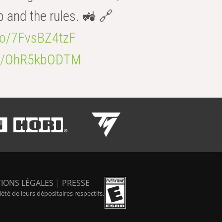
b and the rules. 🚜 🔗
.co/7FvsBZ4tzF
.co/OhR5kbODTM
IONS LÉGALES
|
PRESSE
é de leurs dépositaires respectifs.