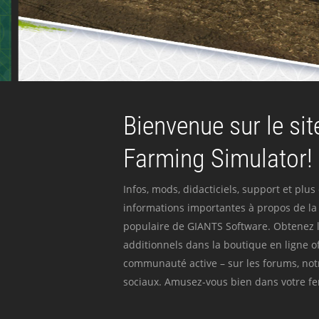
Bienvenue sur le site
Farming Simulator!
Infos, mods, didacticiels, support et plus
informations importantes à propos de la 
populaire de GIANTS Software. Obtenez l
additionnels dans la boutique en ligne off
communauté active – sur les forums, not
sociaux. Amusez-vous bien dans votre fer