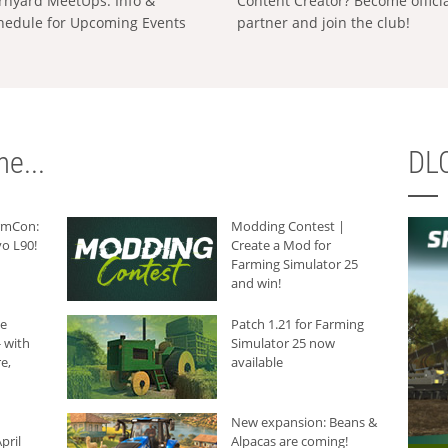
rnyard MeetUps: Info &
Content Creator? Become offici
hedule for Upcoming Events
partner and join the club!
e...
DLC
armCon:
Modding Contest |
o L90!
Create a Mod for
Farming Simulator 25
and win!
he
Patch 1.21 for Farming
 with
Simulator 25 now
e,
available
New expansion: Beans &
pril
Alpacas are coming!