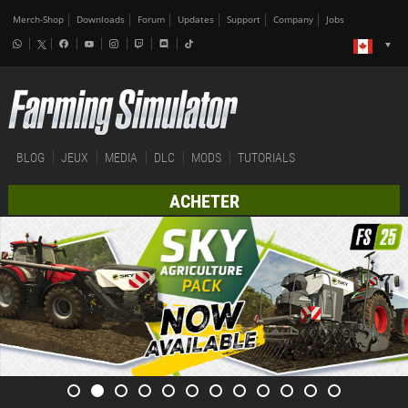
Merch-Shop
Downloads
Forum
Updates
Support
Company
Jobs
BLOG
JEUX
MEDIA
DLC
MODS
TUTORIALS
ACHETER