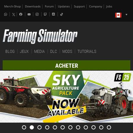
Merch-Shop
Downloads
Forum
Updates
Support
Company
Jobs
BLOG
JEUX
MEDIA
DLC
MODS
TUTORIALS
ACHETER