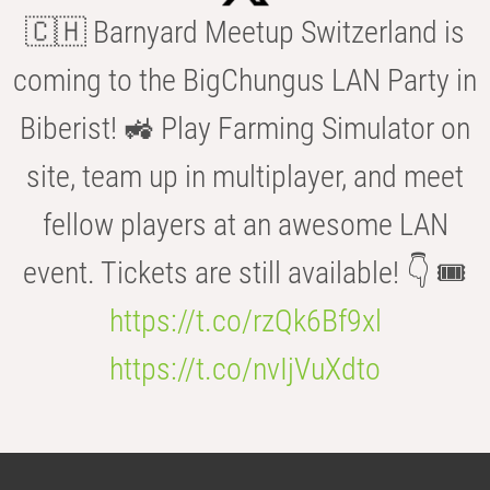
🇨🇭 Barnyard Meetup Switzerland is
coming to the BigChungus LAN Party in
Biberist! 🚜 Play Farming Simulator on
site, team up in multiplayer, and meet
fellow players at an awesome LAN
event. Tickets are still available! 👇 🎟️
https://t.co/rzQk6Bf9xl
https://t.co/nvIjVuXdto