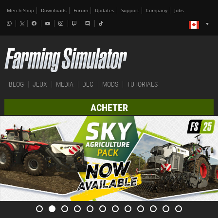
Merch-Shop
Downloads
Forum
Updates
Support
Company
Jobs
BLOG
JEUX
MEDIA
DLC
MODS
TUTORIALS
ACHETER