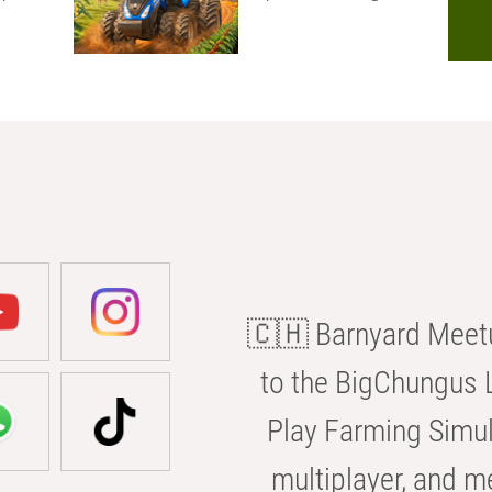
🇨🇭 Barnyard Meetu
to the BigChungus L
Play Farming Simul
multiplayer, and m