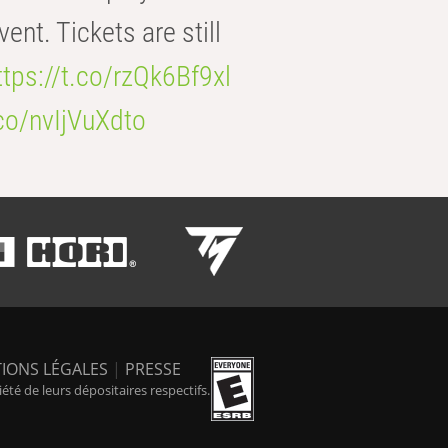
t. Tickets are still
ttps://t.co/rzQk6Bf9xl
.co/nvIjVuXdto
IONS LÉGALES
|
PRESSE
é de leurs dépositaires respectifs.