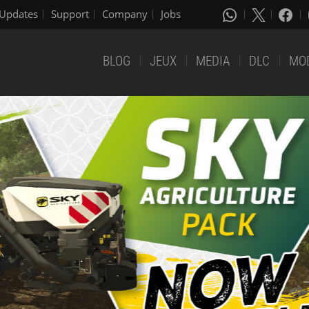
Updates
Support
Company
Jobs
BLOG
JEUX
MEDIA
DLC
MO