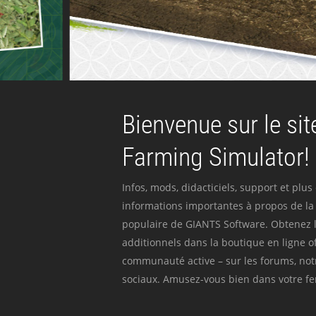
Bienvenue sur le site
Farming Simulator!
Infos, mods, didacticiels, support et plus
informations importantes à propos de la 
populaire de GIANTS Software. Obtenez l
additionnels dans la boutique en ligne off
communauté active – sur les forums, not
sociaux. Amusez-vous bien dans votre fer