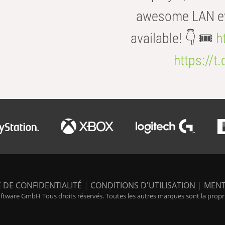
awesome LAN even
available! 👇 🎟️
h
https://t
 DE CONFIDENTIALITÉ
|
CONDITIONS D'UTILISATION
|
MENT
tware GmbH Tous droits réservés. Toutes les autres marques sont la propriét