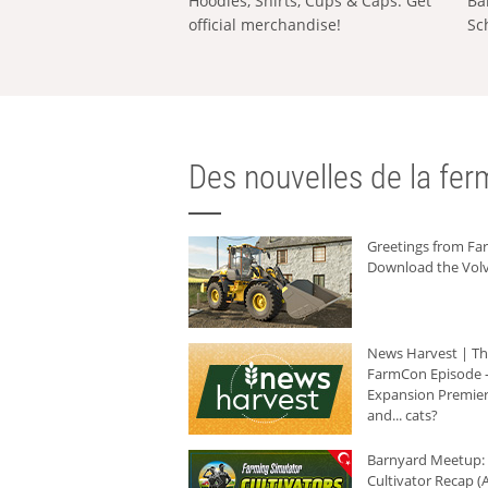
Hoodies, Shirts, Cups & Caps: Get
Ba
official merchandise!
Sc
Des nouvelles de la ferm
Greetings from F
Download the Volv
News Harvest | T
FarmCon Episode -
Expansion Premier
and... cats?
Barnyard Meetup:
Cultivator Recap (A