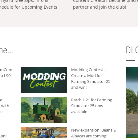
rnyard MeetUps: Info &
Content Creator? Become offici
hedule for Upcoming Events
partner and join the club!
e...
DLC
armCon:
Modding Contest |
o L90!
Create a Mod for
Farming Simulator 25
and win!
he
Patch 1.21 for Farming
 with
Simulator 25 now
e,
available
New expansion: Beans &
pril
Alpacas are coming!