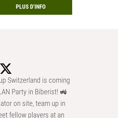
PLUS D’INFO
p Switzerland is coming
AN Party in Biberist! 🚜
ator on site, team up in
eet fellow players at an