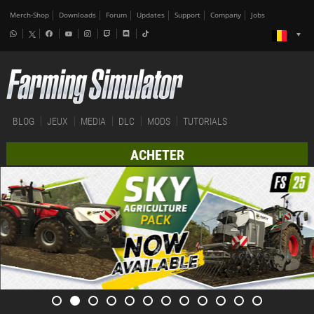
Merch-Shop
Downloads
Forum
Updates
Support
Company
Jobs
BLOG
JEUX
MEDIA
DLC
MODS
TUTORIALS
ACHETER