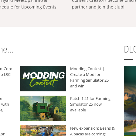
rnyard MeetUps: Info &
Content Creator? Become offici
hedule for Upcoming Events
partner and join the club!
e...
DLC
armCon:
Modding Contest |
o L90!
Create a Mod for
Farming Simulator 25
and win!
he
Patch 1.21 for Farming
 with
Simulator 25 now
e,
available
New expansion: Beans &
pril
Alpacas are coming!