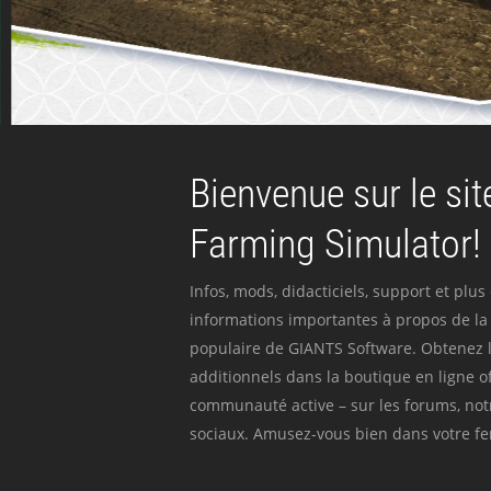
Bienvenue sur le site
Farming Simulator!
Infos, mods, didacticiels, support et plus
informations importantes à propos de la 
populaire de GIANTS Software. Obtenez l
additionnels dans la boutique en ligne off
communauté active – sur les forums, not
sociaux. Amusez-vous bien dans votre fer