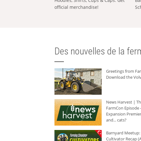
Hoodies, Shirts, Cups & Caps: Get
Ba
official merchandise!
Sc
Des nouvelles de la ferm
Greetings from F
Download the Volv
News Harvest | T
FarmCon Episode -
Expansion Premier
and... cats?
Barnyard Meetup:
Cultivator Recap (A