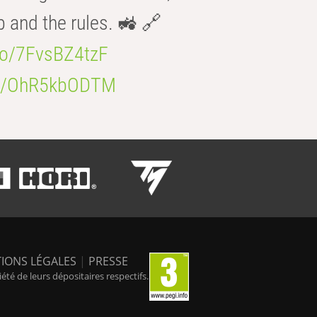
b and the rules. 🚜 🔗
.co/7FvsBZ4tzF
.co/OhR5kbODTM
IONS LÉGALES
|
PRESSE
é de leurs dépositaires respectifs.