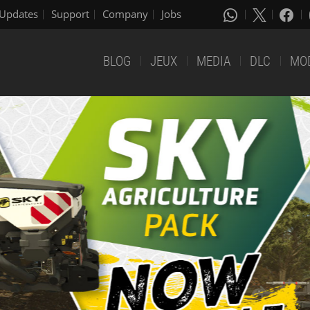
Updates
Support
Company
Jobs
BLOG
JEUX
MEDIA
DLC
MO