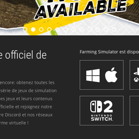
 officiel de
Farming Simulator est dispon
 encore: obtenez toutes les
série de jeux de simulation
es jeux et leurs contenus
icielle et rejoignez notre
re Discord et nos réseaux
me virtuelle !