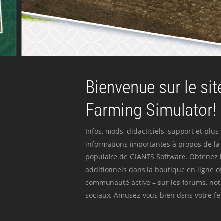
Bienvenue sur le site
Farming Simulator!
Infos, mods, didacticiels, support et plus
informations importantes à propos de la 
populaire de GIANTS Software. Obtenez l
additionnels dans la boutique en ligne off
communauté active – sur les forums, not
sociaux. Amusez-vous bien dans votre fer