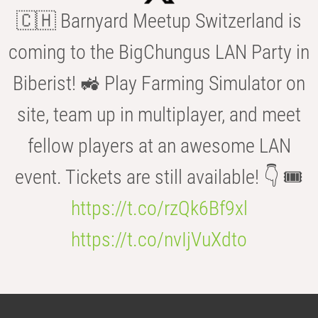
🇨🇭 Barnyard Meetup Switzerland is
coming to the BigChungus LAN Party in
Biberist! 🚜 Play Farming Simulator on
site, team up in multiplayer, and meet
fellow players at an awesome LAN
event. Tickets are still available! 👇 🎟️
https://t.co/rzQk6Bf9xl
https://t.co/nvIjVuXdto