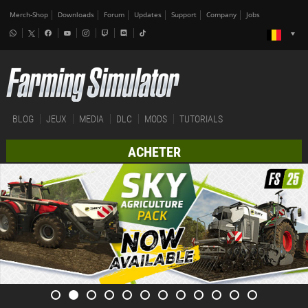
Merch-Shop
Downloads
Forum
Updates
Support
Company
Jobs
BLOG
JEUX
MEDIA
DLC
MODS
TUTORIALS
ACHETER