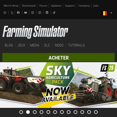
Merch-Shop
Downloads
Forum
Updates
Support
Company
Jobs
BLOG
JEUX
MEDIA
DLC
MODS
TUTORIALS
ACHETER