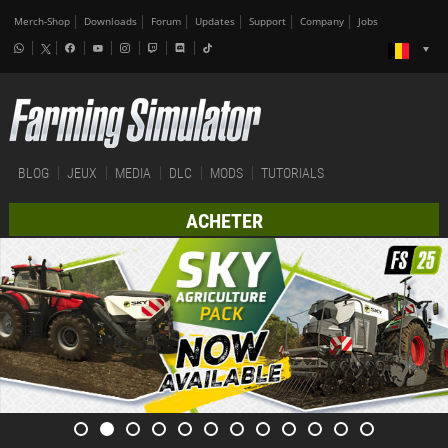
Merch-Shop
Downloads
Forum
Updates
Support
Company
Jobs
BLOG
JEUX
MEDIA
DLC
MODS
TUTORIALS
ACHETER