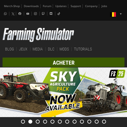
Merch-Shop
Downloads
Forum
Updates
Support
Company
Jobs
BLOG
JEUX
MEDIA
DLC
MODS
TUTORIALS
ACHETER