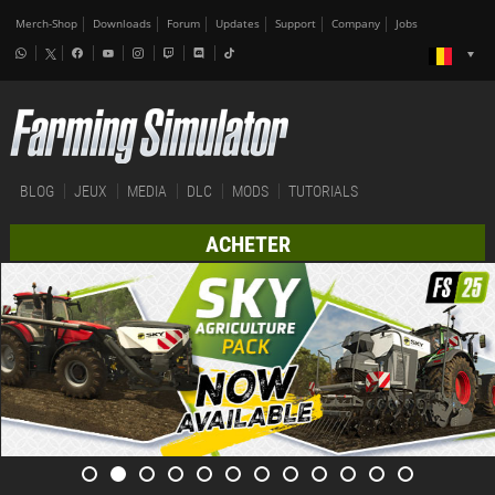
Merch-Shop
Downloads
Forum
Updates
Support
Company
Jobs
BLOG
JEUX
MEDIA
DLC
MODS
TUTORIALS
ACHETER