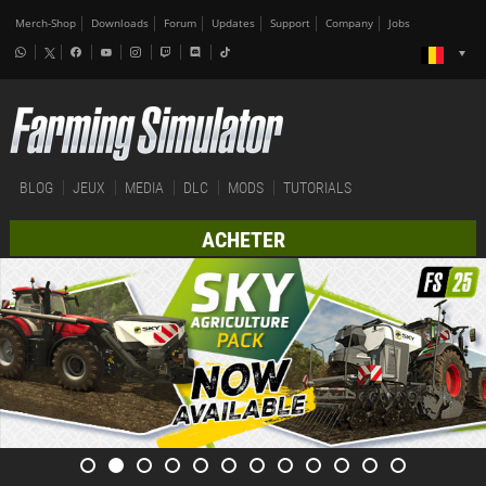
Merch-Shop
Downloads
Forum
Updates
Support
Company
Jobs
BLOG
JEUX
MEDIA
DLC
MODS
TUTORIALS
ACHETER