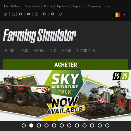
Merch-Shop
Downloads
Forum
Updates
Support
Company
Jobs
BLOG
JEUX
MEDIA
DLC
MODS
TUTORIALS
ACHETER