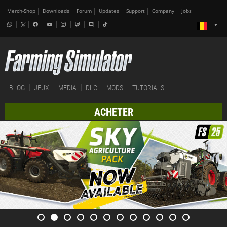
Merch-Shop
Downloads
Forum
Updates
Support
Company
Jobs
BLOG
JEUX
MEDIA
DLC
MODS
TUTORIALS
ACHETER