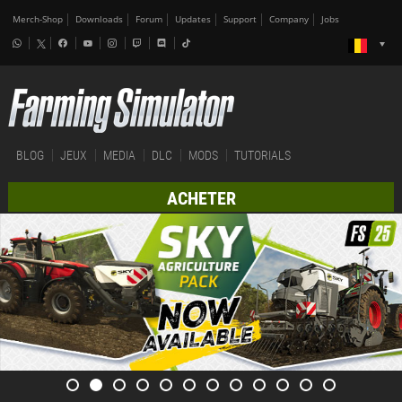
Merch-Shop
Downloads
Forum
Updates
Support
Company
Jobs
BLOG
JEUX
MEDIA
DLC
MODS
TUTORIALS
ACHETER