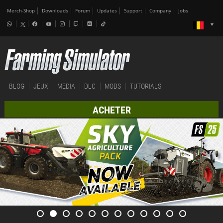
Merch-Shop
Downloads
Forum
Updates
Support
Company
Jobs
BLOG
JEUX
MEDIA
DLC
MODS
TUTORIALS
ACHETER