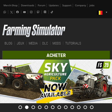
Merch-Shop
Downloads
Forum
Updates
Support
Company
Jobs
BLOG
JEUX
MEDIA
DLC
MODS
TUTORIALS
ACHETER