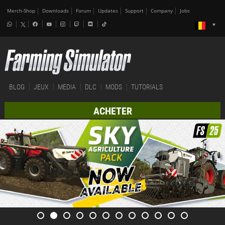
Merch-Shop
Downloads
Forum
Updates
Support
Company
Jobs
BLOG
JEUX
MEDIA
DLC
MODS
TUTORIALS
ACHETER